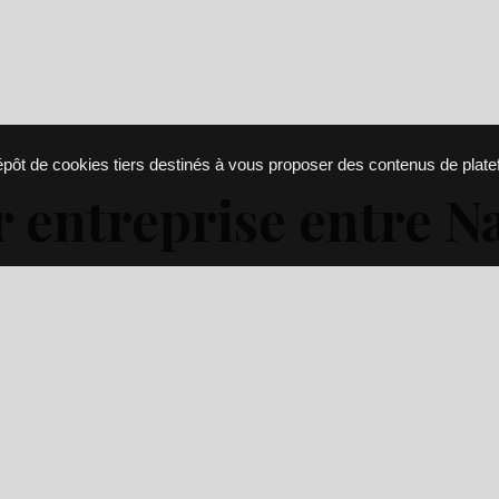
dépôt de cookies tiers destinés à vous proposer des contenus de plat
r entreprise entre N
treprise
à
Ancenis
entre
Nantes
et
Angers
qui offre s
sine traditionnelle gastronomique de terroir qui enchante
un séminaire ou d’une réunion d’affaires et de tous vos a
ropose également son service de
traiteur mariage
à Anc