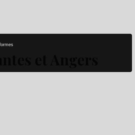
eformes
antes et Angers
es services dans le Maine-et-Loire et en Loire-
ra les papilles de vos clients ou de votre
utres événements d’entreprise.
enis entre Nantes et Angers.