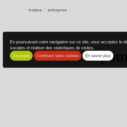
traiteur
entreprise
En poursuivant votre navigation sur ce site, vous acceptez le 
sociales et réaliser des statistiques de visites.
Traiteur pou
J'accepte
Continuer sans cookies
En savoir plus
La Toile à Beurre est un
traiteur
pour
en
Atlantique pour vous proposer une cui
personnel à l’occasion d’
La Toile à Beurre vous p